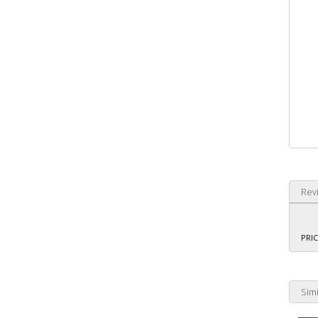
Rev
PRIC
Simi