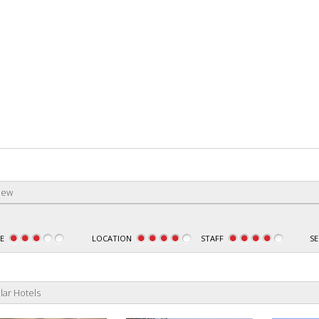
iew
E
LOCATION
STAFF
SE
lar Hotels