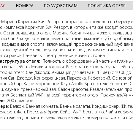
НАС
НОМЕРА
ПО УДОБСТВАМ
ПОЛИТИКА ОТЕЛЯ
 Марина Коринтия Бич Резорт прекрасно расположен на берегу ж
ю комплекса Коринтия Бич Резорт, в который также входит роск
. Остановившись в отеле Марина Коринтия вы можете пользоват
тия Сан Джодж. Комплекс имеет частный пляжный клуб с удобным
 водных видов спорта, включающий профессиональный клуб дайви
ехзвездочный отель не уступает пятизвездочным гостиницам. На 
ится район Пачевиль - центр ночной жизни острова.
аструктура отеля:
Полностью оборудованный частный пляжный 
тых бассейна. Лежаки и зонтики. Ресторан и снэк-бар у бассейна.
тории отеля Сан Джордж. Анимация для детей (4-11 лет) с 10:00 до
тия Сан Джордж. Конференц-зал. Парковка. Кафетерий. Основной 
Винный бар. Кафе-мороженое. Клуб Apollo Spa в отеле Коринтия 
зи, сауна и тренажерный зал. Салон красоты. Развлекательная про
лату). Бесплатный Wi-Fi на всей территории отеля. Прачечная/Химчи
ле:
200 номеров
мере:
Балкон.
Ванная комната. Банные халаты. Кондиционер. ЖК те
Телефон. Фен. Пресс для брюк. Сейф. Wi-Fi бесплатно. Чай и кофе-
 в отеле за дополнительную плату имеются номера полулюкс и пр