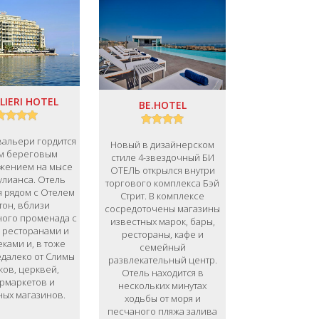
LIERI HOTEL
BE.HOTEL
вальери гордится
Новый в дизайнерском
м береговым
стиле 4-звездочный БИ
жением на мысе
ОТЕЛЬ открылся внутри
улианса. Отель
торгового комплекса Бэй
я рядом с Отелем
Стрит. В комплексе
тон, вблизи
сосредоточены магазины
ого променада с
известных марок, бары,
 ресторанами и
рестораны, кафе и
еками и, в тоже
семейный
едалеко от Слимы
развлекательный центр.
ков, церквей,
Отель находится в
рмаркетов и
нескольких минутах
ных магазинов.
ходьбы от моря и
песчаного пляжа залива