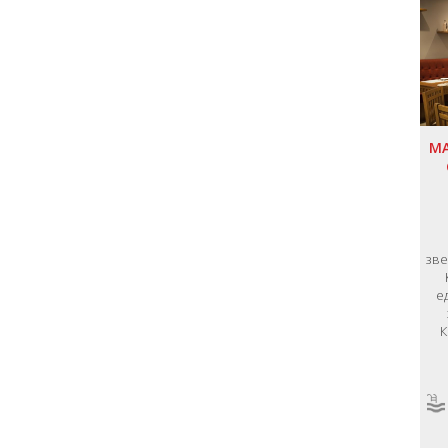
MA
зве
е
К