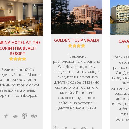
GOLDEN TULIP VIVALDI
CAVA
RINA HOTEL AT THE
CORINTHIA BEACH
RESORT
Прекрасно
Отель Ка
расположенный в районе
свои
Сан Джулианс, отель
располо
Великолепный 4-х
Голден Тьюлип Вивальди
Сан Дж
здочный отель Марина
находится в нескольких
находитс
Коринтия составляет
минутах ходьбы от казино,
Хил
диный комплекс с 5-ти
скалистого и песчаного
живописн
звездочным отелем
пляжей и Пачевиля,
барами,
оринтия Сан Джордж.
самого популярного
дискот
района на острове -
время, н
центра ночной жизни.
и бан
супе
осталь