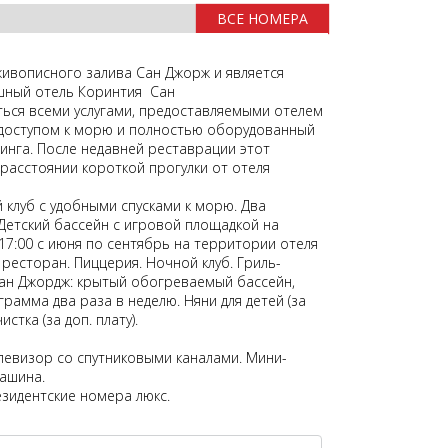
ВСЕ НОМЕРА
ивописного залива Сан Джорж и является
ошный отель Коринтия Сан
ься всеми услугами, предоставляемыми отелем
 доступом к морю и полностью оборудованный
нга. После недавней реставрации этот
расстоянии короткой прогулки от отеля
клуб с удобными спусками к морю. Два
 Детский бассейн с игровой площадкой на
 17:00 с июня по сентябрь на территории отеля
ресторан. Пиццерия. Ночной клуб. Гриль-
Сан Джордж: крытый обогреваемый бассейн,
грамма два раза в неделю. Няни для детей (за
стка (за доп. плату).
левизор со спутниковыми каналами. Мини-
машина.
езидентские номера люкс.