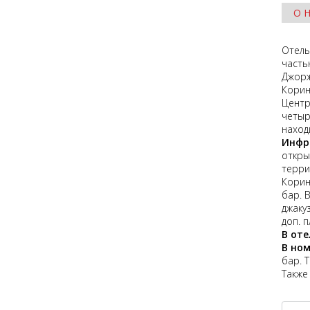
О 
Отель
часть
Джорж
Корин
Центр
четыр
наход
Инфр
откры
терри
Корин
бар. 
джаку
доп. п
В оте
В но
бар. 
Также