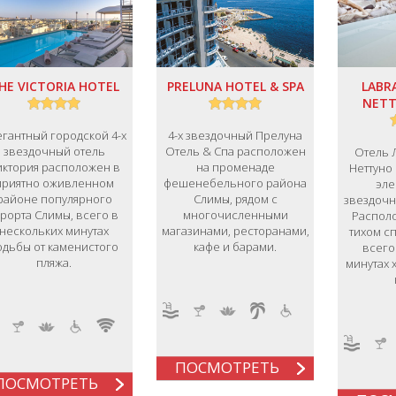
HE VICTORIA HOTEL
PRELUNA HOTEL & SPA
LABR
NETT
егантный городской 4-х
4-х звездочный Прелуна
звездочный отель
Отель & Спа расположен
Отель 
иктория расположен в
на променаде
Неттуно
приятно оживленном
фешенебельного района
эле
районе популярного
Слимы, рядом с
звездочн
урорта Слимы, всего в
многочисленными
Располо
нескольких минутах
магазинами, ресторанами,
тихом с
одьбы от каменистого
кафе и барами.
всего
пляжа.
минутах 
ПОСМОТРЕТЬ
ПОСМОТРЕТЬ