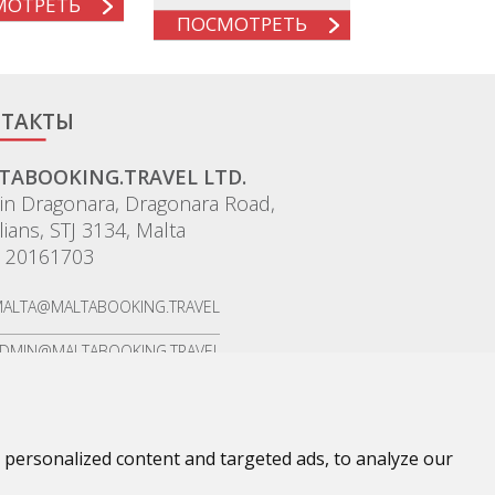
МОТРЕТЬ
ПОСМОТРЕТЬ
ТАКТЫ
TABOOKING.TRAVEL LTD.
tin Dragonara, Dragonara Road,
ulians, STJ 3134, Malta
 20161703
ALTA@MALTABOOKING.TRAVEL
DMIN@MALTABOOKING.TRAVEL
OOKINGS@MALTABOOKING.TRAVEL
personalized content and targeted ads, to analyze our