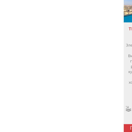
T
Эл
В
к
х