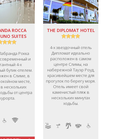
ANDA ROCCA
THE DIPLOMAT HOTEL
UNO SUITES
4-х звездочный отель
Дипломат идеально
Лабранда Рокка
расположен в самом
 современный и
центре Слимы, на
гантный 4-х
набережной Тауэр Роуд,
ый бутик-отелем.
красивейшем месте для
жен в Слиме, в
прогулок по берегу моря.
покойном месте,
Отель имеет свой
 в нескольких
каменистый пляж в
ходьбы от центра
нескольких минутах
курорта.
ходьбы.