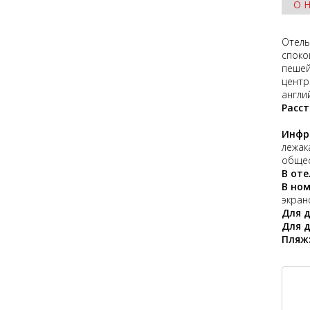
О 
Отель
споко
пешей
центр
англи
Расс
Инфр
лежак
общес
В
оте
В но
экран
Для д
Для 
Пляж