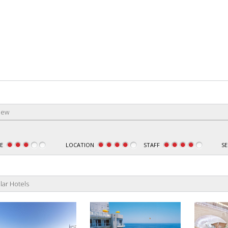
iew
E
LOCATION
STAFF
SE
lar Hotels