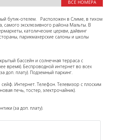
ВСЕ НОМЕРА
ный бутик-отелем. Расположен в Слиме, в тихом
а, самого эксклюзивного района Мальты. В
ермаркеты, католические церкви, дайвинг
естораны, парикмахерские салоны и школы
ткрытый бассейн и солнечная терраса с
тнее время). Беспроводной интернет во всех
а доп. плату). Подземный
паркинг
.
 сейф. Интернет. Телефон. Телевизор с плоским
овая печь, тостер, электрочайник).
ики (за доп. плату).