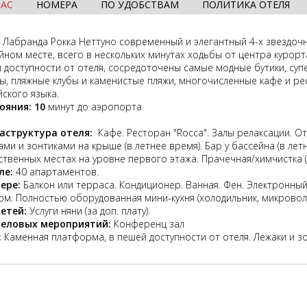
НАС
НОМЕРА
ПО УДОБСТВАМ
ПОЛИТИКА ОТЕЛЯ
 Лабранда Рокка Неттуно современный и элегантный 4-х звездоч
йном месте, всего в нескольких минутах ходьбы от центра курорт
 доступности от отеля, сосредоточены самые модные бутики, суп
ы, пляжные клубы и каменистые пляжи, многочисленные кафе и р
йского языка.
тояния:
10
минут до аэропорта
аструктура отеля:
Кафе. Ресторан "Rocca". Залы релаксации. О
ами и зонтиками на крыше (в летнее время). Бар у бассейна (в ле
твенных местах на уровне первого этажа. Прачечная/химчистка (з
ле
:
40
апартаментов
.
мере:
Балкон или терраса. Кондиционер. Ванная. Фен. Электронный
ом. Полностью оборудованная мини-кухня (холодильник, микроволн
етей:
Услуги няни (за доп. плату).
деловых мероприятий:
Конференц зал
:
Каменная платформа, в пешей доступности от отеля. Лежаки и зонт