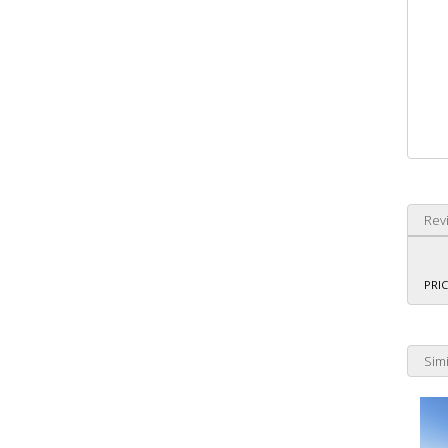
Rev
PRIC
Simi